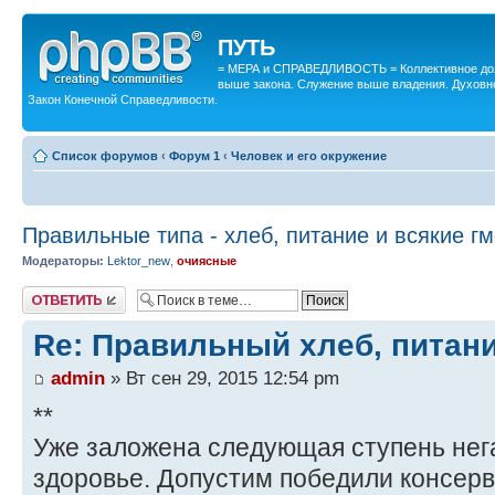
ПУТЬ
= МЕРА и СПРАВЕДЛИВОСТЬ = Коллективное дол
выше закона. Служение выше владения. Духовн
Закон Конечной Справедливости.
Список форумов
‹
Форум 1
‹
Человек и его окружение
Правильные типа - хлеб, питание и всякие г
Модераторы:
Lektor_new
,
очиясные
Ответить
Re: Правильный хлеб, питани
admin
» Вт сен 29, 2015 12:54 pm
**
Уже заложена следующая ступень нег
здоровье. Допустим победили консерв