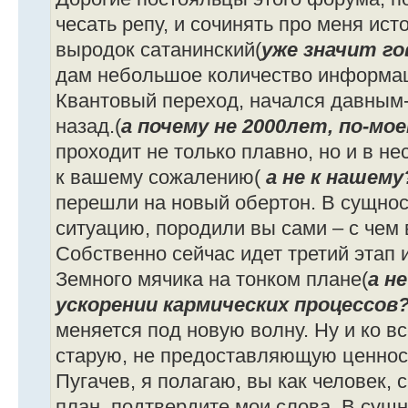
чесать репу, и сочинять про меня ист
выродок сатанинский(
уже значит г
дам небольшое количество информац
Квантовый переход, начался давным-
назад.(
а почему не 2000лет, по-мо
проходит не только плавно, но и в не
к вашему сожалению(
а не к нашему
перешли на новый обертон. В сущно
ситуацию, породили вы сами – с чем 
Собственно сейчас идет третий этап 
Земного мячика на тонком плане(
а н
ускорении кармических процессов
меняется под новую волну. Ну и ко в
старую, не предоставляющую ценнос
Пугачев, я полагаю, вы как человек,
план, подтвердите мои слова. В сущн