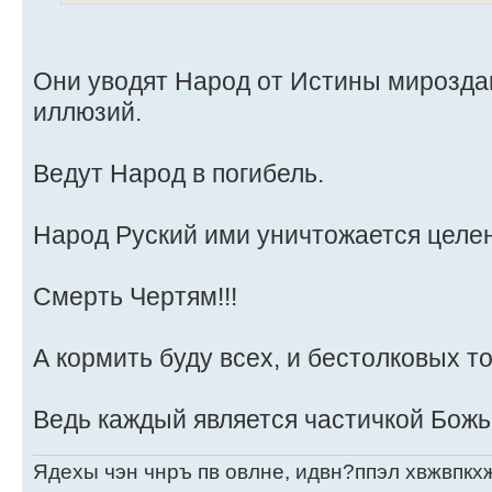
Они уводят Народ от Истины мирозда
иллюзий.
Ведут Народ в погибель.
Народ Руский ими уничтожается целе
Смерть Чертям!!!
А кормить буду всех, и бестолковых т
Ведь каждый является частичкой Божь
Ядехы чэн чнръ пв овлне, идвн?ппэл хвжвпкх