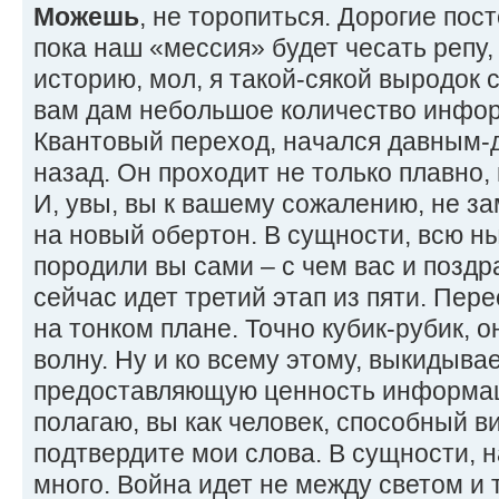
Можешь
, не торопиться. Дорогие пос
пока наш «мессия» будет чесать репу,
историю, мол, я такой-сякой выродок 
вам дам небольшое количество инфор
Квантовый переход, начался давным-д
назад. Он проходит не только плавно, 
И, увы, вы к вашему сожалению, не за
на новый обертон. В сущности, всю 
породили вы сами – с чем вас и позд
сейчас идет третий этап из пяти. Пер
на тонком плане. Точно кубик-рубик, 
волну. Ну и ко всему этому, выкидывае
предоставляющую ценность информаци
полагаю, вы как человек, способный в
подтвердите мои слова. В сущности, н
много. Война идет не между светом и 