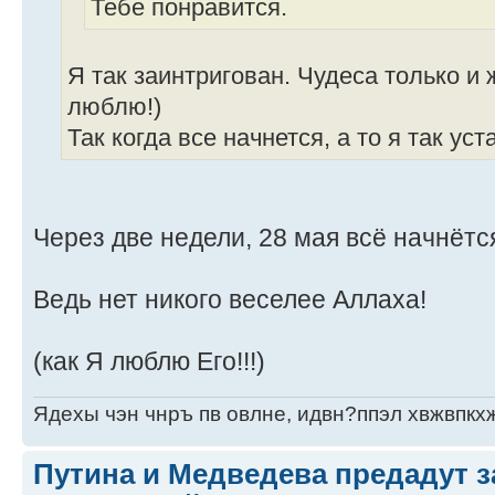
Тебе понравится.
Я так заинтригован. Чудеса только и 
люблю!)
Так когда все начнется, а то я так уст
Через две недели, 28 мая всё начнётс
Ведь нет никого веселее Аллаха!
(как Я люблю Его!!!)
Ядехы чэн чнръ пв овлне, идвн?ппэл хвжвпкх
Путина и Медведева предадут 