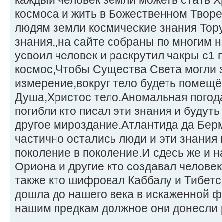
космоса и жить в Божественном Творе
людям земли космические знания Тору
знания.,на сайте собраны по многим н
усвоил человек и раскрутил чакры с1 по
космос,Чтобы Существа Света могли з
измерение,вокруг тело будеть помещё
Душа,Христос тело.Аномальная погода
погибли кто писал эти знания и будуть
другое мироздание.Атлантида да Берм
частично остались люди и эти знания
поколение в поколение.И сдесь же и 
Ориона и другие кто создавал человека
также кто шифровал Каббалу и Тибет
дошла до нашего века в искаженной 
нашим предкам должное они донесли р