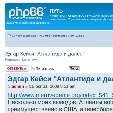
ПУТЬ
= МЕРА и СПРАВЕДЛИВОСТЬ = Коллективное дол
выше закона. Служение выше владения. Духовн
Закон Конечной Справедливости.
Список форумов
‹
Форум 1
‹
Эзотерика и не только
Эдгар Кейси "Атлантида и далее"
Модератор:
Lektor_new
Ответить
Эдгар Кейси "Атлантида и да
admin
» Сб окт 31, 2009 8:51 am
http://www.merovedenie.org/index_541_
Несколько моих выводов: Атланты в
преимущественно в США, а гиперборе