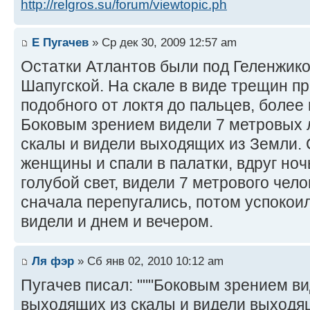
http://relgros.su/forum/viewtopic.ph
Е Пугачев
» Ср дек 30, 2009 12:57 am
Остатки Атлантов были под Геленжико
Шапугской. На скале в виде трещин п
подобного от локтя до пальцев, более
Боковым зрением видели 7 метровых
скалы и видели выходящих из Земли.
женщины и спали в палатки, вдруг ноч
голубой свет, видели 7 метрового чел
сначала перепугались, потом успокои
видели и днем и вечером.
Ля фэр
» Сб янв 02, 2010 10:12 am
Пугачев писал: """Боковым зрением в
выходящих из скалы и видели выходя