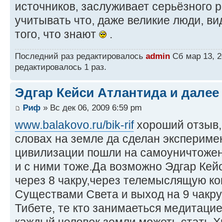
источников, заслуживает серьёзного 
учитывать что, даже великие люди, в
того, что знают
.
Последний раз редактировалось
admin
Сб мар 13, 2
редактировалось 1 раз.
Эдгар Кейси Атлантида и далее
Риф
» Вс дек 06, 2009 6:59 pm
www.balakovo.ru/bik-rif
хороший отзыв,
словах на земле да сделан эксперим
цивилизации пошли на самоуничтожен
и с ними тоже.Да возможно Эдгар Ке
через 8 чакру,через телемыслящую к
Существами Света и выход на 9 чакру,
Тибете, те кто занимаеться медитаци
каждый человек земли можеть стать 