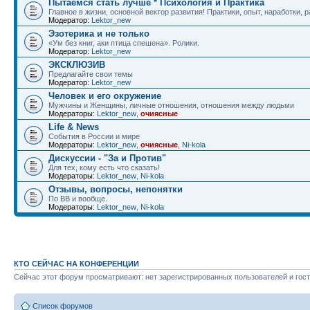
Пытаемся стать лучше * Психология и Практика
Главное в жизни, основной вектор развития! Практики, опыт, наработки, 
Модератор:
Lektor_new
Эзотерика и не только
«Ум без книг, аки птица спешена». Ролики.
Модератор:
Lektor_new
ЭКСКЛЮЗИВ
Предлагайте свои темы
Модератор:
Lektor_new
Человек и его окружение
Мужчины и Женщины, личные отношения, отношения между людьми
Модераторы:
Lektor_new
,
очиясные
Life & News
События в России и мире
Модераторы:
Lektor_new
,
очиясные
,
Ni-kola
Дискуссии - "За и Против"
Для тех, кому есть что сказать!
Модераторы:
Lektor_new
,
Ni-kola
Отзывы, вопросы, непонятки
По ВВ и вообще.
Модераторы:
Lektor_new
,
Ni-kola
КТО СЕЙЧАС НА КОНФЕРЕНЦИИ
Сейчас этот форум просматривают: нет зарегистрированных пользователей и гост
Список форумов