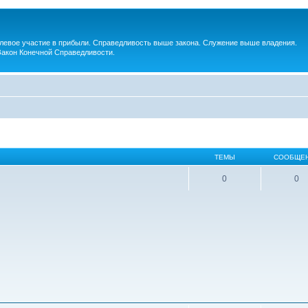
евое участие в прибыли. Справедливость выше закона. Служение выше владения.
Закон Конечной Справедливости.
ТЕМЫ
СООБЩЕ
0
0