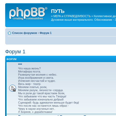
ПУТЬ
= МЕРА и СПРАВЕДЛИВОСТЬ = Коллективное дол
Духовное выше материального. Обоснование - 
Список форумов
‹
Форум 1
Форум 1
ФОРУМ
***
Что наша жизнь?
Метафора поэта.
Развернутая молния с небес.
Игра воображения и света.
Иллюзия несчастий и чудес.
Весь мир - театр.
Меняем платья, роли,
Меняем разум, личности--сердца.
Мы в роли до такой врастаем боли,
Что забываем что мы часть Творца!
Что забываем изначально добрый
Сценарий: будь адекватен меньше будет бед!
Что после нас останется лишь образ -
Чему в науке изученья нет..
/Г.Бореев, с доработками/