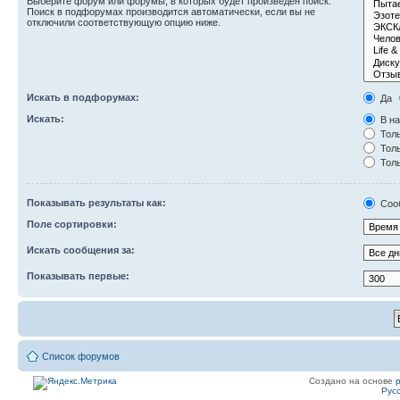
Выберите форум или форумы, в которых будет произведён поиск.
Поиск в подфорумах производится автоматически, если вы не
отключили соответствующую опцию ниже.
Искать в подфорумах:
Да
Искать:
В на
Толь
Толь
Толь
Показывать результаты как:
Соо
Поле сортировки:
Искать сообщения за:
Показывать первые:
Список форумов
Создано на основе
Рус