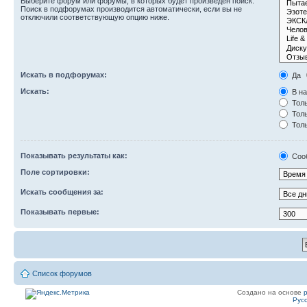
Выберите форум или форумы, в которых будет произведён поиск.
Поиск в подфорумах производится автоматически, если вы не
отключили соответствующую опцию ниже.
Искать в подфорумах:
Да
Искать:
В на
Толь
Толь
Толь
Показывать результаты как:
Соо
Поле сортировки:
Искать сообщения за:
Показывать первые:
Список форумов
Создано на основе
Рус