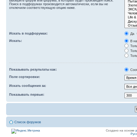
Выберите форум или форумы, в которых будет произведён поиск.
Поиск в подфорумах производится автоматически, если вы не
отключили соответствующую опцию ниже.
Искать в подфорумах:
Да
Искать:
В на
Толь
Толь
Толь
Показывать результаты как:
Соо
Поле сортировки:
Искать сообщения за:
Показывать первые:
Список форумов
Создано на основе
Рус