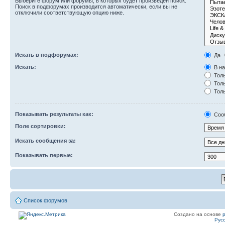
Выберите форум или форумы, в которых будет произведён поиск.
Поиск в подфорумах производится автоматически, если вы не
отключили соответствующую опцию ниже.
Искать в подфорумах:
Да
Искать:
В на
Толь
Толь
Толь
Показывать результаты как:
Соо
Поле сортировки:
Искать сообщения за:
Показывать первые:
Список форумов
Создано на основе
Рус