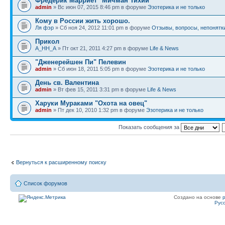
Фредерик Марриет "Мичман Тихий"
admin
» Вс июн 07, 2015 8:46 pm в форуме
Эзотерика и не только
Кому в России жить хорошо.
Ля фэр
» Сб ноя 24, 2012 11:01 pm в форуме
Отзывы, вопросы, непонятк
Прикол
A_HH_A
» Пт окт 21, 2011 4:27 pm в форуме
Life & News
"Дженерейшен Пи" Пелевин
admin
» Сб июн 18, 2011 5:05 pm в форуме
Эзотерика и не только
День св. Валентина
admin
» Вт фев 15, 2011 3:31 pm в форуме
Life & News
Харуки Мураками "Охота на овец"
admin
» Пт дек 10, 2010 1:32 pm в форуме
Эзотерика и не только
Показать сообщения за
Вернуться к расширенному поиску
Список форумов
Создано на основе
Рус