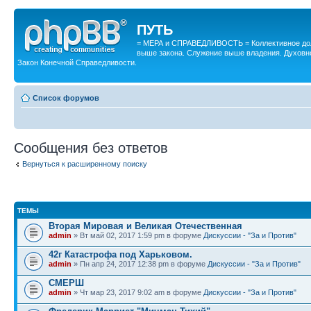
ПУТЬ
= МЕРА и СПРАВЕДЛИВОСТЬ = Коллективное дол
выше закона. Служение выше владения. Духовн
Закон Конечной Справедливости.
Список форумов
Сообщения без ответов
Вернуться к расширенному поиску
ТЕМЫ
Вторая Мировая и Великая Отечественная
admin
» Вт май 02, 2017 1:59 pm в форуме
Дискуссии - "За и Против"
42г Катастрофа под Харьковом.
admin
» Пн апр 24, 2017 12:38 pm в форуме
Дискуссии - "За и Против"
СМЕРШ
admin
» Чт мар 23, 2017 9:02 am в форуме
Дискуссии - "За и Против"