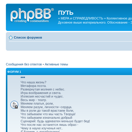
ПУТЬ
= МЕРА и СПРАВЕДЛИВОСТЬ = Коллективное дол
Духовное выше материального. Обоснование - 
Список форумов
Сообщения без ответов
•
Активные темы
ФОРУМ 1
***
Что наша жизнь?
Метафора поэта.
Развернутая молния с небес.
Игра воображения и света.
Иллюзия несчастий и чудес.
Весь мир - театр.
Меняем платья, роли,
Меняем разум, личности--сердца.
Мы в роли до такой врастаем боли,
Что забываем что мы часть Творца!
Что забываем изначально добрый
Сценарий: будь адекватен меньше будет бед!
Что после нас останется лишь образ -
Чему в науке изученья нет..
/Г.Бореев, с доработками/