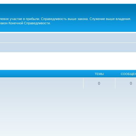
евое участие в прибыли. Справедливость выше закона. Служение выше владения.
Закон Конечной Справедливости.
ТЕМЫ
СООБЩЕ
0
0