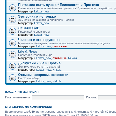
Пытаемся стать лучше * Психология и Практика
Главное в жизни, основной вектор развития! Практики, опыт, наработки, 
Модератор:
Lektor_new
Эзотерика и не только
«Ум без книг, аки птица спешена». Ролики.
Модератор:
Lektor_new
ЭКСКЛЮЗИВ
Предлагайте свои темы
Модератор:
Lektor_new
Человек и его окружение
Мужчины и Женщины, личные отношения, отношения между людьми
Модераторы:
Lektor_new
,
очиясные
Life & News
События в России и мире
Модераторы:
Lektor_new
,
очиясные
,
Ni-kola
Дискуссии - "За и Против"
Для тех, кому есть что сказать!
Модераторы:
Lektor_new
,
Ni-kola
Отзывы, вопросы, непонятки
По ВВ и вообще.
Модераторы:
Lektor_new
,
Ni-kola
ВХОД
•
РЕГИСТРАЦИЯ
Имя пользователя:
Пароль:
КТО СЕЙЧАС НА КОНФЕРЕНЦИИ
Всего посетителей:
69
, из них зарегистрированных: 0, скрытых: 0 и гостей: 69 (ос
Больше всего посетителей (
9689
) здесь было Ср окт 22, 2025 8:00 pm