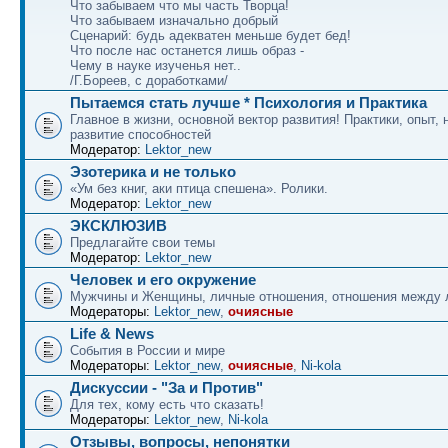
Что забываем что мы часть Творца!
Что забываем изначально добрый
Сценарий: будь адекватен меньше будет бед!
Что после нас останется лишь образ -
Чему в науке изученья нет..
/Г.Бореев, с доработками/
Пытаемся стать лучше * Психология и Практика
Главное в жизни, основной вектор развития! Практики, опыт, 
развитие способностей
Модератор:
Lektor_new
Эзотерика и не только
«Ум без книг, аки птица спешена». Ролики.
Модератор:
Lektor_new
ЭКСКЛЮЗИВ
Предлагайте свои темы
Модератор:
Lektor_new
Человек и его окружение
Мужчины и Женщины, личные отношения, отношения между
Модераторы:
Lektor_new
,
очиясные
Life & News
События в России и мире
Модераторы:
Lektor_new
,
очиясные
,
Ni-kola
Дискуссии - "За и Против"
Для тех, кому есть что сказать!
Модераторы:
Lektor_new
,
Ni-kola
Отзывы, вопросы, непонятки