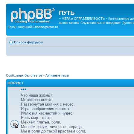
ПУТЬ
= МЕРА и СПРАВЕДЛИВОСТЬ = Коллективное дол
выше закона. Служение выше владения. Духовн
Закон Конечной Справедливости.
Список форумов
Сообщения без ответов
•
Активные темы
ФОРУМ 1
***
Что наша жизнь?
Метафора поэта.
Развернутая молния с небес.
Игра воображения и света.
Иллюзия несчастий и чудес.
Весь мир - театр.
Меняем платья, роли,
Меняем разум, личности--сердца.
Мы в роли до такой врастаем боли,