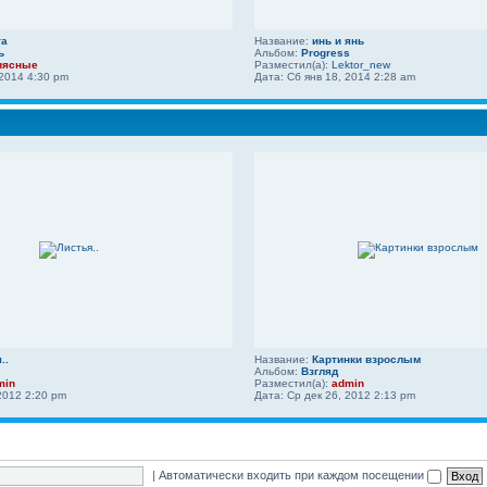
та
Название:
инь и янь
ь
Альбом:
Progress
иясные
Разместил(а):
Lektor_new
 2014 4:30 pm
Дата: Сб янв 18, 2014 2:28 am
..
Название:
Картинки взрослым
Альбом:
Взгляд
min
Разместил(а):
admin
2012 2:20 pm
Дата: Ср дек 26, 2012 2:13 pm
|
Автоматически входить при каждом посещении