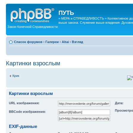
ПУТЬ
= МЕРА и СПРАВЕДЛИВОСТЬ = Коллективное дол
выше закона. Служение выше владения. Духовн
Закон Конечной Справедливости.
Список форумов
‹
Галереи
‹
Altai
‹
Взгляд
Картинки взрослым
Крик
Картинки взрослым
URL изображения:
Дата:
Просмотро
BBCode изображения:
EXIF-данные