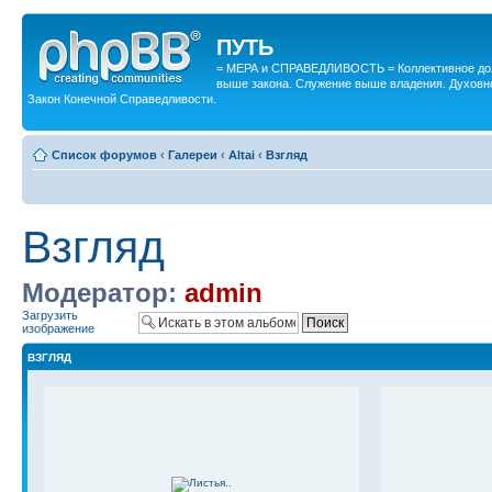
ПУТЬ
= МЕРА и СПРАВЕДЛИВОСТЬ = Коллективное дол
выше закона. Служение выше владения. Духовн
Закон Конечной Справедливости.
Список форумов
‹
Галереи
‹
Altai
‹
Взгляд
Взгляд
Модератор:
admin
Загрузить
изображение
ВЗГЛЯД